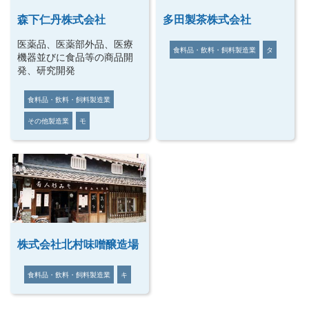
森下仁丹株式会社
多田製茶株式会社
医薬品、医薬部外品、医療
食料品・飲料・飼料製造業
タ
機器並びに食品等の商品開
発、研究開発
食料品・飲料・飼料製造業
その他製造業
モ
株式会社北村味噌醸造場
食料品・飲料・飼料製造業
キ