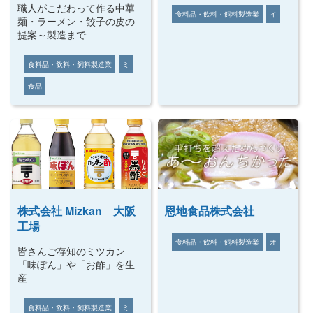
職人がこだわって作る中華
食料品・飲料・飼料製造業
イ
麺・ラーメン・餃子の皮の
提案～製造まで
食料品・飲料・飼料製造業
ミ
食品
株式会社 Mizkan 大阪
恩地食品株式会社
工場
食料品・飲料・飼料製造業
オ
皆さんご存知のミツカン
「味ぽん」や「お酢」を生
産
食料品・飲料・飼料製造業
ミ