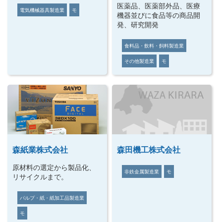
医薬品、医薬部外品、医療
電気機械器具製造業
モ
機器並びに食品等の商品開
発、研究開発
食料品・飲料・飼料製造業
その他製造業
モ
森紙業株式会社
森田機工株式会社
原材料の選定から製品化、
非鉄金属製造業
モ
リサイクルまで。
パルプ・紙・紙加工品製造業
モ