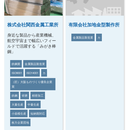
株式会社関西金属工業所
有限会社加地金型製作所
身近な製品から産業機械、
金属製品製造業
カ
航空宇宙まで幅広いフィー
ルドで活躍する「みがき棒
鋼」
鉄鋼業
金属製品製造業
ISO9001
ISO14001
カ
（匠）大阪ものづくり優良企業
賞
鉄鋼
研磨
精密加工
大量生産
中量生産
小規模生産
短納期対応
枚方企業団地