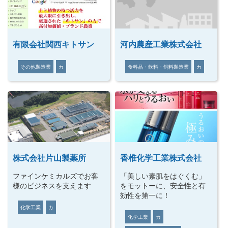
有限会社関西キトサン
河内農産工業株式会社
その他製造業
カ
食料品・飲料・飼料製造業
カ
株式会社片山製薬所
香椎化学工業株式会社
ファインケミカルズでお客
「美しい素肌をはぐくむ」
様のビジネスを支えます
をモットーに、安全性と有
効性を第一に！
化学工業
カ
化学工業
カ