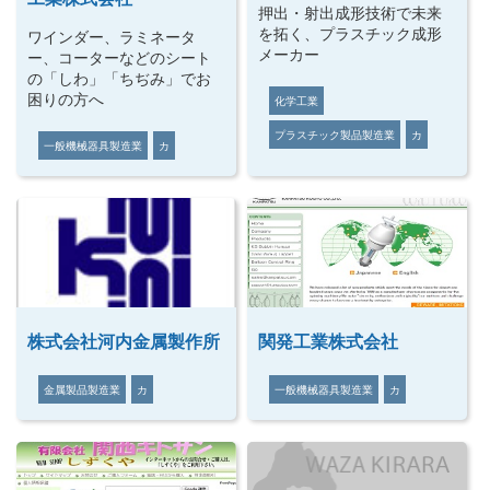
押出・射出成形技術で未来
を拓く、プラスチック成形
ワインダー、ラミネータ
メーカー
ー、コーターなどのシート
の「しわ」「ちぢみ」でお
困りの方へ
化学工業
プラスチック製品製造業
カ
一般機械器具製造業
カ
株式会社河内金属製作所
関発工業株式会社
金属製品製造業
カ
一般機械器具製造業
カ