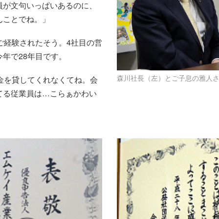
員が文句いっぱいあるのに、
んことでね。」
ご経験されたそう。4社目の営
年で28年目です。
森川社長（左）とご子息の雅人
金を貸してくれなくてね。会
てる従業員は…こらぁかわい