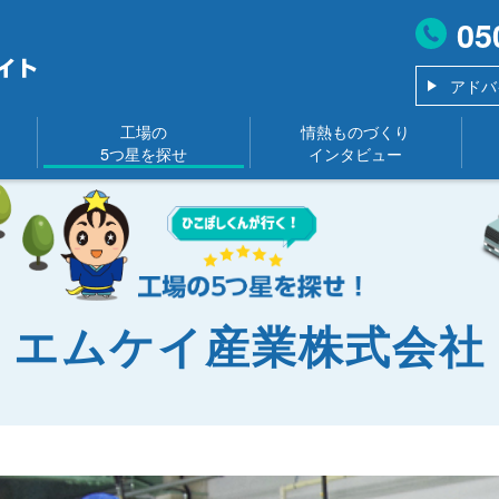
05
アドバ
工場の
情熱ものづくり
5つ星を探せ
インタビュー
エムケイ産業株式会社