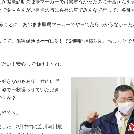
んが健康診断の腫瘍マーカーでは異常なかったのに子宮がんを
クで女医さんがご担当の時に会社の車でみんなで行って、各種
査することに。あのまま腫瘍マーカーでやってたらわからなかっ
ってて、傷害保険はケガに対して24時間補償対応。ちょっとで
がたい！安心して働けますね。
お好きなのもあり、社内に野
ト姿で一枚撮らせていただき
ですか？
んやでｗ」
ました。2月中旬に淀川河川敷