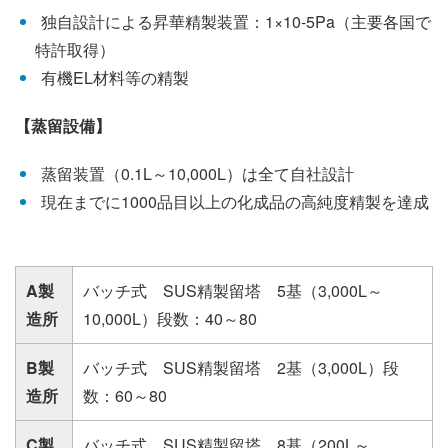
独自設計による昇華精製装置：1×10-5Pa（主要各国で
特許取得）
有機EL材料等の精製
【蒸留設備】
蒸留装置（0.1L～10,000L）は全て自社設計
現在までに1000品目以上の化成品の高純度精製を達成
A製
バッチ式 SUS精製留塔 5基（3,000L～
造所
10,000L）段数：40～80
B製
バッチ式 SUS精製留塔 2基（3,000L）段
造所
数：60～80
C製
バッチ式 SUS精製留塔 8基（200L～