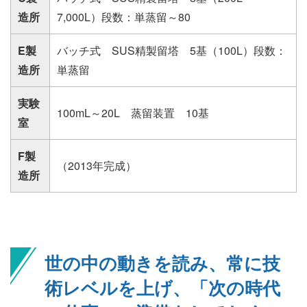
造所
7,000L）段数：単蒸留～80
E製
バッチ式 SUS精製留塔 5基（100L）段数：
造所
単蒸留
実験
100mL～20L 蒸留装置 10基
室
F製
（2013年完成）
造所
世の中の動きを読み、常に技
術レベルを上げ、「次の時代