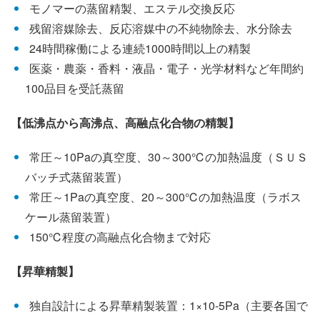
モノマーの蒸留精製、エステル交換反応
残留溶媒除去、反応溶媒中の不純物除去、水分除去
24時間稼働による連続1000時間以上の精製
医薬・農薬・香料・液晶・電子・光学材料など年間約
100品目を受託蒸留
【低沸点から高沸点、高融点化合物の精製】
常圧～10Paの真空度、30～300℃の加熱温度（ＳＵＳ
バッチ式蒸留装置）
常圧～1Paの真空度、20～300℃の加熱温度（ラボス
ケール蒸留装置）
150℃程度の高融点化合物まで対応
【昇華精製】
独自設計による昇華精製装置：1×10-5Pa（主要各国で