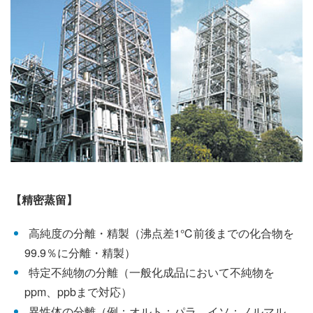
【精密蒸留】
高純度の分離・精製（沸点差1℃前後までの化合物を
99.9％に分離・精製）
特定不純物の分離（一般化成品において不純物を
ppm、ppbまで対応）
異性体の分離（例：オルト：パラ、イソ：ノルマル、