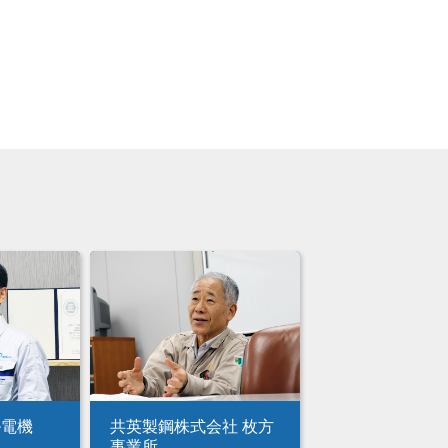
ル電機
共英製鋼株式会社 枚方
事業所