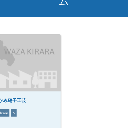
ム
かみ硝子工芸
製造業
ム