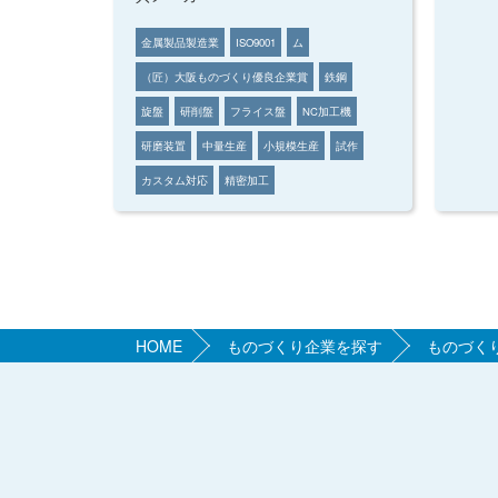
金属製品製造業
ISO9001
ム
（匠）大阪ものづくり優良企業賞
鉄鋼
旋盤
研削盤
フライス盤
NC加工機
研磨装置
中量生産
小規模生産
試作
カスタム対応
精密加工
HOME
ものづくり企業を探す
ものづく