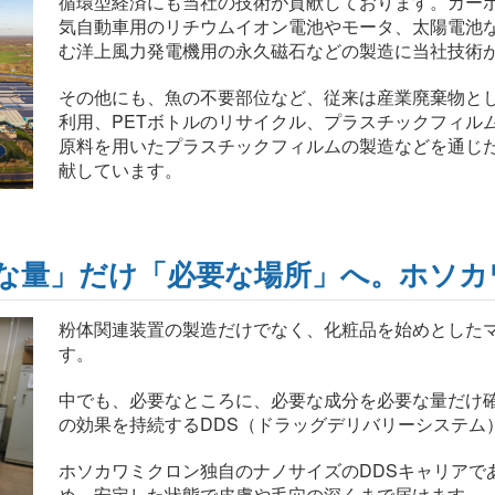
循環型経済にも当社の技術が貢献しております。カー
気自動車用のリチウムイオン電池やモータ、太陽電池
む洋上風力発電機用の永久磁石などの製造に当社技術
その他にも、魚の不要部位など、従来は産業廃棄物と
利用、PETボトルのリサイクル、プラスチックフィル
原料を用いたプラスチックフィルムの製造などを通じ
献しています。
な量」だけ「必要な場所」へ。ホソカ
粉体関連装置の製造だけでなく、化粧品を始めとした
す。
中でも、必要なところに、必要な成分を必要な量だけ
の効果を持続するDDS（ドラッグデリバリーシステム
ホソカワミクロン独自のナノサイズのDDSキャリアで
め、安定した状態で皮膚や毛穴の深くまで届けます。