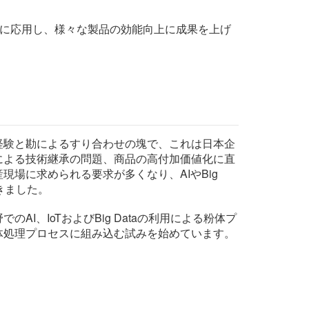
品に応用し、様々な製品の効能向上に成果を上げ
経験と勘によるすり合わせの塊で、これは日本企
による技術継承の問題、商品の高付加価値化に直
場に求められる要求が多くなり、AIやBig
きました。
I、IoTおよびBig Dataの利用による粉体プ
体処理プロセスに組み込む試みを始めています。