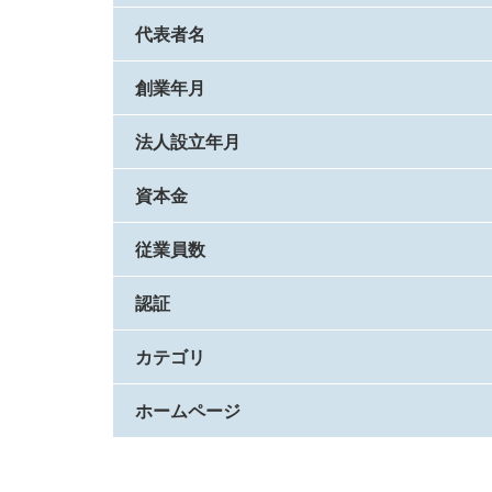
代表者名
創業年月
法人設立年月
資本金
従業員数
認証
カテゴリ
ホームページ